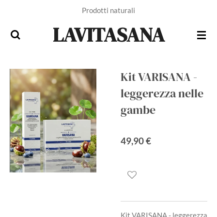
Prodotti naturali
Vai
al
LAVITASANA
contenuto
principale
Kit VARISANA -
leggerezza nelle
gambe
49,90 €
Kit VARISANA - leggerezza