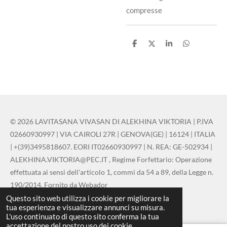
compresse
C
C
C
C
o
o
o
o
n
n
n
n
d
d
d
d
i
i
i
i
v
v
v
v
i
i
i
i
d
d
d
d
i
i
i
i
© 2026 LAVITASANA VIVASAN DI ALEKHINA VIKTORIA | P.IVA
02660930997 | VIA CAIROLI 27R | GENOVA(GE) | 16124 | ITALIA
| +(39)3495818607. EORI IT02660930997 | N. REA: GE-502934 |
ALEKHINA.VIKTORIA@PEC.IT , Regime Forfettario: Operazione
effettuata ai sensi dell'articolo 1, commi da 54 a 89, della Legge n.
190/2014. Fornito da Webador
Questo sito web utilizza i cookie per migliorare la
Fornito da
Webador
tua esperienza e visualizzare annunci su misura.
L'uso continuato di questo sito conferma la tua
accettazione del nostro uso dei cookie.