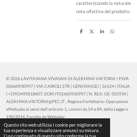
caratterizzando la naturale
nota olfattiva del prodotto.
C
C
C
C
o
o
o
o
n
n
n
n
d
d
d
d
i
i
i
i
v
v
v
v
i
i
i
i
d
d
d
d
i
i
i
i
© 2026 LAVITASANA VIVASAN DI ALEKHINA VIKTORIA | P.IVA
02660930997 | VIA CAIROLI 27R | GENOVA(GE) | 16124 | ITALIA
| +(39)3495818607. EORI IT02660930997 | N. REA: GE-502934 |
ALEKHINA.VIKTORIA@PEC.IT , Regime Forfettario: Operazione
effettuata ai sensi dell'articolo 1, commi da 54 a 89, della Legge n.
190/2014. Fornito da Webador
Questo sito web utilizza i cookie per migliorare la
Fornito da
Webador
tua esperienza e visualizzare annunci su misura.
L'uso continuato di questo sito conferma la tua