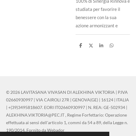
100% di Sinergia Rinnova è
studiata per favorire il
benessere con la sua
azione armonizzant e
C
C
C
C
o
o
o
o
n
n
n
n
d
d
d
d
i
i
i
i
v
v
v
v
i
i
i
i
d
d
d
d
i
i
i
i
© 2026 LAVITASANA VIVASAN DI ALEKHINA VIKTORIA | P.IVA
02660930997 | VIA CAIROLI 27R | GENOVA(GE) | 16124 | ITALIA
| +(39)3495818607. EORI IT02660930997 | N. REA: GE-502934 |
ALEKHINA.VIKTORIA@PEC.IT , Regime Forfettario: Operazione
effettuata ai sensi dell'articolo 1, commi da 54 a 89, della Legge n.
190/2014. Fornito da Webador