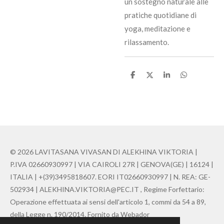
un sostegno naturale alle
pratiche quotidiane di
yoga, meditazione e
rilassamento.
C
C
C
C
o
o
o
o
n
n
n
n
d
d
d
d
i
i
i
i
v
v
v
v
i
i
i
i
d
d
d
d
i
i
i
i
© 2026 LAVITASANA VIVASAN DI ALEKHINA VIKTORIA |
P.IVA 02660930997 | VIA CAIROLI 27R | GENOVA(GE) | 16124 |
ITALIA | +(39)3495818607. EORI IT02660930997 | N. REA: GE-
502934 | ALEKHINA.VIKTORIA@PEC.IT , Regime Forfettario:
Operazione effettuata ai sensi dell'articolo 1, commi da 54 a 89,
della Legge n. 190/2014. Fornito da Webador