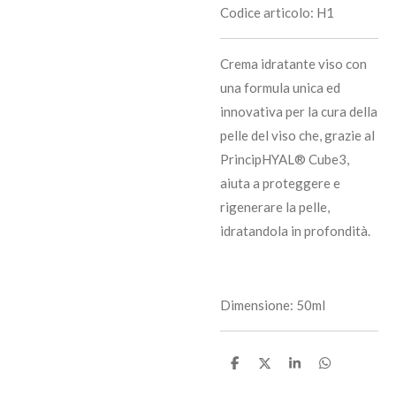
Codice articolo:
H1
Crema idratante viso con
una formula unica ed
innovativa per la cura della
pelle del viso che, grazie al
PrincipHYAL® Cube3,
aiuta a proteggere e
rigenerare la pelle,
idratandola in profondità.
Dimensione: 50ml
C
C
C
C
o
o
o
o
n
n
n
n