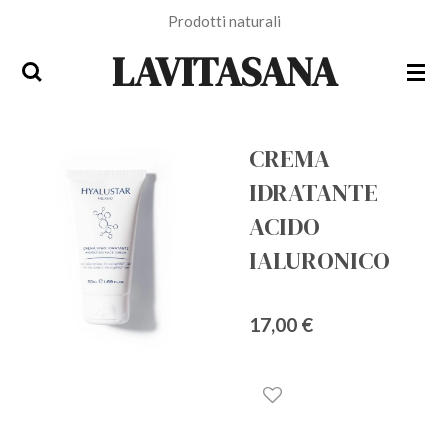
Prodotti naturali
Vai
al
LAVITASANA
contenuto
principale
CREMA
IDRATANTE
ACIDO
IALURONICO
17,00 €