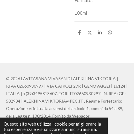
Formato:
100ml
C
C
C
C
o
o
o
o
n
n
n
n
d
d
d
d
i
i
i
i
v
v
v
v
i
i
i
i
d
d
d
d
i
i
i
i
© 2026 LAVITASANA VIVASAN DI ALEKHINA VIKTORIA |
P.IVA 02660930997 | VIA CAIROLI 27R | GENOVA(GE) | 16124 |
ITALIA | +(39)3495818607. EORI IT02660930997 | N. REA: GE-
502934 | ALEKHINA.VIKTORIA@PEC.IT , Regime Forfettario:
Operazione effettuata ai sensi dell'articolo 1, commi da 54 a 89,
della Legge n. 190/2014. Fornito da Webador
Questo sito web utilizza i cookie per migliorare la
Fornito da
Webador
tua esperienza e visualizzare annunci su misura.