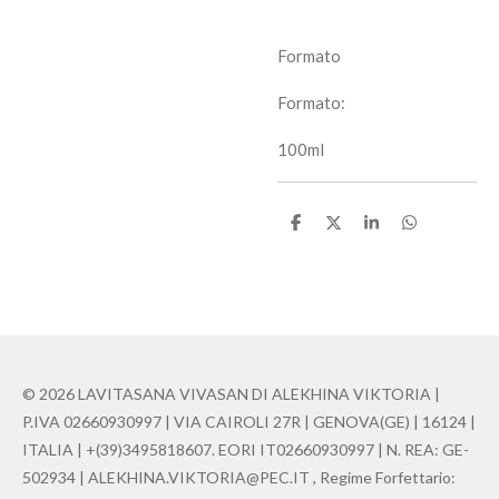
Formato
Formato:
100ml
C
C
C
C
o
o
o
o
n
n
n
n
d
d
d
d
i
i
i
i
v
v
v
v
i
i
i
i
d
d
d
d
i
i
i
i
© 2026 LAVITASANA VIVASAN DI ALEKHINA VIKTORIA |
P.IVA 02660930997 | VIA CAIROLI 27R | GENOVA(GE) | 16124 |
ITALIA | +(39)3495818607. EORI IT02660930997 | N. REA: GE-
502934 | ALEKHINA.VIKTORIA@PEC.IT , Regime Forfettario: