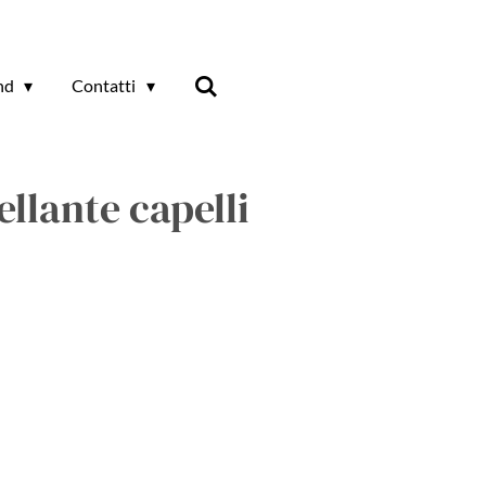
and
Contatti
lante capelli