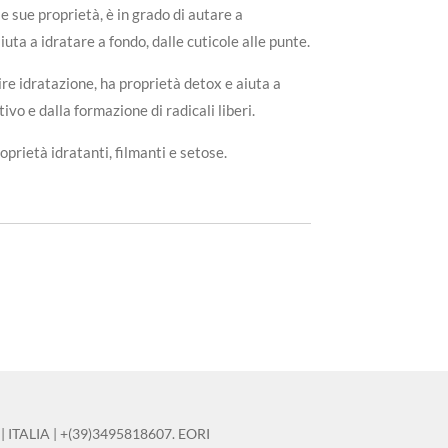
le sue proprietà, è in grado di autare a
iuta a idratare a fondo, dalle cuticole alle punte.
ire idratazione, ha proprietà detox e aiuta a
ivo e dalla formazione di radicali liberi.
oprietà idratanti, filmanti e setose.
ITALIA | +(39)3495818607. EORI