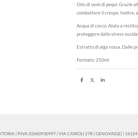
Olio di semi di pequi. Grazie al
combattere il crespo. Inoltre, a
Acqua di cocco. Aiuta a restitu
proteggere dallo stress ossidat
Estratto di alga rossa. Dalle pr
Formato: 250ml
C
C
C
o
o
o
n
n
n
d
d
d
i
i
i
v
v
v
i
i
i
d
d
d
i
i
i
IA | P.IVA 02660930997 | VIA CAIROLI 27R | GENOVA(GE) | 16124 | 