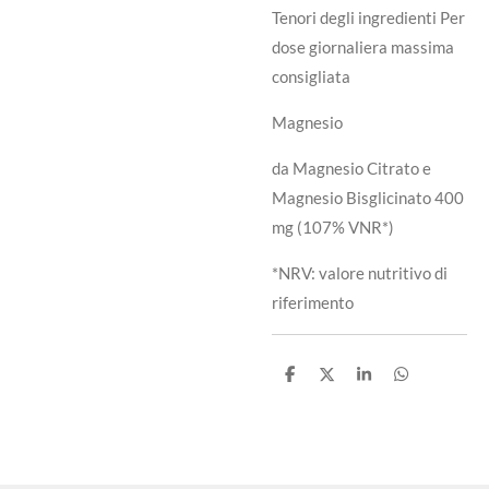
Tenori degli ingredienti Per
dose giornaliera massima
consigliata
Magnesio
da Magnesio Citrato e
Magnesio Bisglicinato 400
mg (107% VNR*)
*NRV: valore nutritivo di
riferimento
C
C
C
C
o
o
o
o
n
n
n
n
d
d
d
d
i
i
i
i
v
v
v
v
i
i
i
i