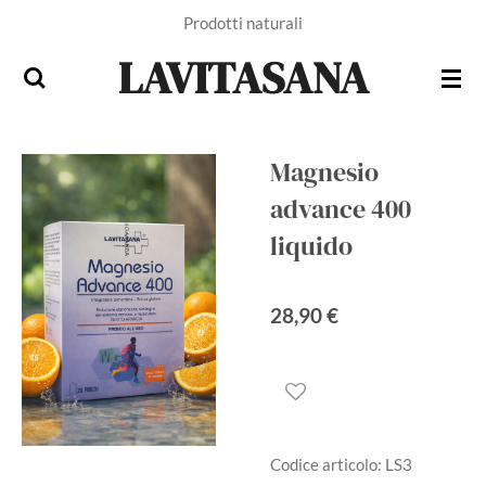
Prodotti naturali
Vai
al
LAVITASANA
contenuto
principale
Magnesio
advance 400
liquido
28,90 €
Codice articolo:
LS3