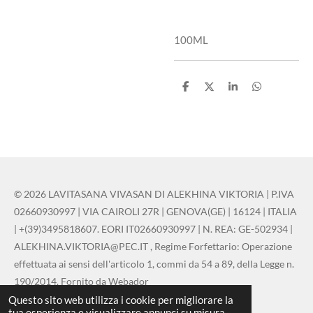
100ML
C
C
C
C
o
o
o
o
n
n
n
n
d
d
d
d
i
i
i
i
v
v
v
v
i
i
i
i
d
d
d
d
i
i
i
i
© 2026 LAVITASANA VIVASAN DI ALEKHINA VIKTORIA | P.IVA
02660930997 | VIA CAIROLI 27R | GENOVA(GE) | 16124 | ITALIA
| +(39)3495818607. EORI IT02660930997 | N. REA: GE-502934 |
ALEKHINA.VIKTORIA@PEC.IT , Regime Forfettario: Operazione
effettuata ai sensi dell'articolo 1, commi da 54 a 89, della Legge n.
190/2014. Fornito da Webador
Questo sito web utilizza i cookie per migliorare la
Fornito da
Webador
tua esperienza e visualizzare annunci su misura.