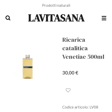
Prodotti naturali
Vai
al
LAVITASANA
contenuto
principale
Ricarica
catalitica
Venetiae 500ml
30,00 €
Codice articolo:
LV08