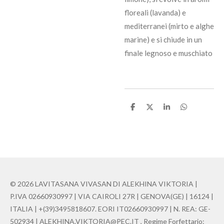
floreali (lavanda) e
mediterranei (mirto e alghe
marine) e si chiude in un
finale legnoso e muschiato
C
C
C
C
o
o
o
o
n
n
n
n
d
d
d
d
i
i
i
i
v
v
v
v
i
i
i
i
d
d
d
d
i
i
i
i
© 2026 LAVITASANA VIVASAN DI ALEKHINA VIKTORIA |
P.IVA 02660930997 | VIA CAIROLI 27R | GENOVA(GE) | 16124 |
ITALIA | +(39)3495818607. EORI IT02660930997 | N. REA: GE-
502934 | ALEKHINA.VIKTORIA@PEC.IT , Regime Forfettario: