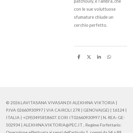
patchouly, e l’ambra, che
con le sue voluttuose
sfumature chiude un
cerchio perfetto.
C
C
C
C
o
o
o
o
n
n
n
n
d
d
d
d
i
i
i
i
v
v
v
v
i
i
i
i
d
d
d
d
i
i
i
i
© 2026 LAVITASANA VIVASAN DI ALEKHINA VIKTORIA |
P.IVA 02660930997 | VIA CAIROLI 27R | GENOVA(GE) | 16124 |
ITALIA | +(39)3495818607. EORI IT02660930997 | N. REA: GE-
502934 | ALEKHINA.VIKTORIA@PEC.IT , Regime Forfettario:
Operazione effettuata ai sensi dell'articolo 1, commi da 54 a 89,