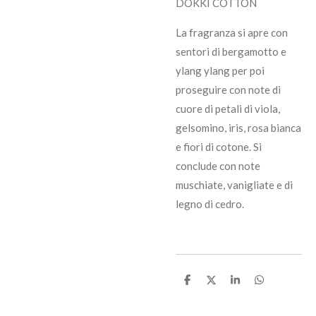
DOKKI COTTON
La fragranza si apre con
sentori di bergamotto e
ylang ylang per poi
proseguire con note di
cuore di petali di viola,
gelsomino, iris, rosa bianca
e fiori di cotone. Si
conclude con note
muschiate, vanigliate e di
legno di cedro.
C
C
C
C
o
o
o
o
n
n
n
n
d
d
d
d