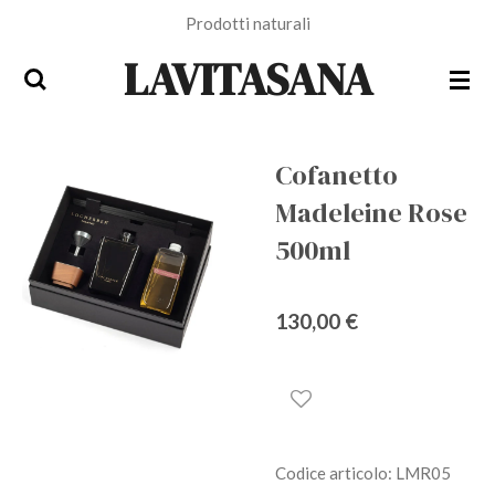
Prodotti naturali
Vai
al
LAVITASANA
contenuto
principale
Cofanetto
Madeleine Rose
500ml
130,00 €
Codice articolo:
LMR05