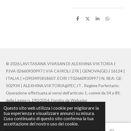
C
C
C
C
o
o
o
o
n
n
n
n
d
d
d
d
i
i
i
i
v
v
v
v
i
i
i
i
d
d
d
d
i
i
i
i
© 2026 LAVITASANA VIVASAN DI ALEKHINA VIKTORIA |
P.IVA 02660930997 | VIA CAIROLI 27R | GENOVA(GE) | 16124 |
ITALIA | +(39)3495818607. EORI IT02660930997 | N. REA: GE-
502934 | ALEKHINA.VIKTORIA@PEC.IT , Regime Forfettario:
Operazione effettuata ai sensi dell'articolo 1, commi da 54 a 89,
della Legge n. 190/2014. Fornito da Webador
Questo sito web utilizza i cookie per migliorare la
Fornito da
Webador
tua esperienza e visualizzare annunci su misura.
L'uso continuato di questo sito conferma la tua
accettazione del nostro uso dei cookie.