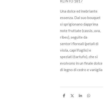
KLINTO 1817
Una dolce ed inebriante
essenza. Dal suo bouquet
si sprigionano dapprima
note fruttate (cassis, uva,
ribes), seguite da
sentori floreali (petali di
viola, caprifoglio) e
speziati (tartufo), che si
evolvono in un finale dolce
di legno di cedro e vaniglia
C
C
C
C
o
o
o
o
n
n
n
n
d
d
d
d