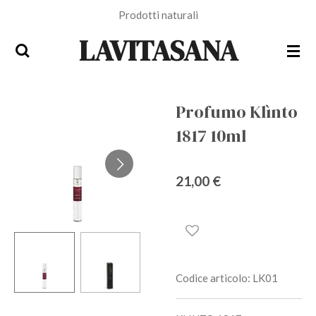
Prodotti naturali
Vai
al
LAVITASANA
contenuto
principale
Profumo Klìnto
1817 10ml
21,00 €
Codice articolo:
LK01