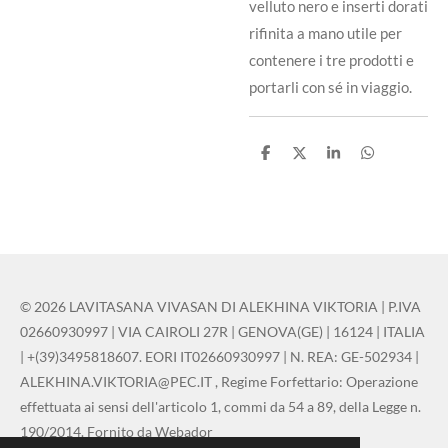
velluto nero e inserti dorati
rifinita a mano utile per
contenere i tre prodotti e
portarli con sé in viaggio.
C
C
C
C
o
o
o
o
n
n
n
n
d
d
d
d
i
i
i
i
v
v
v
v
i
i
i
i
d
d
d
d
i
i
i
i
© 2026 LAVITASANA VIVASAN DI ALEKHINA VIKTORIA | P.IVA
02660930997 | VIA CAIROLI 27R | GENOVA(GE) | 16124 | ITALIA
| +(39)3495818607. EORI IT02660930997 | N. REA: GE-502934 |
ALEKHINA.VIKTORIA@PEC.IT , Regime Forfettario: Operazione
effettuata ai sensi dell'articolo 1, commi da 54 a 89, della Legge n.
190/2014. Fornito da Webador