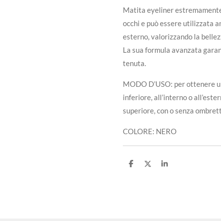
Matita eyeliner estremamente 
occhi e può essere utilizzata a
esterno, valorizzando la belle
La sua formula avanzata garant
tenuta.
MODO D’USO: per ottenere uno 
inferiore, all’interno o all’est
superiore, con o senza ombrett
COLORE: NERO
C
C
C
o
o
o
n
n
n
d
d
d
i
i
i
v
v
v
i
i
i
d
d
d