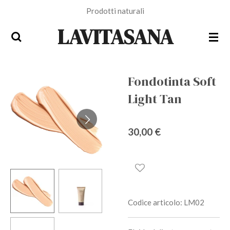
Prodotti naturali
Vai
al
LAVITASANA
contenuto
principale
Fondotinta Soft
Light Tan
30,00 €
Codice articolo:
LM02