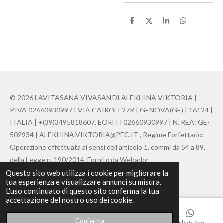
C
C
C
C
o
o
o
o
n
n
n
n
d
d
d
d
i
i
i
i
v
v
v
v
i
i
i
i
d
d
d
d
i
i
i
i
© 2026 LAVITASANA VIVASAN DI ALEKHINA VIKTORIA |
P.IVA 02660930997 | VIA CAIROLI 27R | GENOVA(GE) | 16124 |
ITALIA | +(39)3495818607. EORI IT02660930997 | N. REA: GE-
502934 | ALEKHINA.VIKTORIA@PEC.IT , Regime Forfettario:
Operazione effettuata ai sensi dell'articolo 1, commi da 54 a 89,
della Legge n. 190/2014. Fornito da Webador
Questo sito web utilizza i cookie per migliorare la
Fornito da
Webador
tua esperienza e visualizzare annunci su misura.
L'uso continuato di questo sito conferma la tua
accettazione del nostro uso dei cookie.
Conferma
Email
Telefono
Mappa
WhatsApp