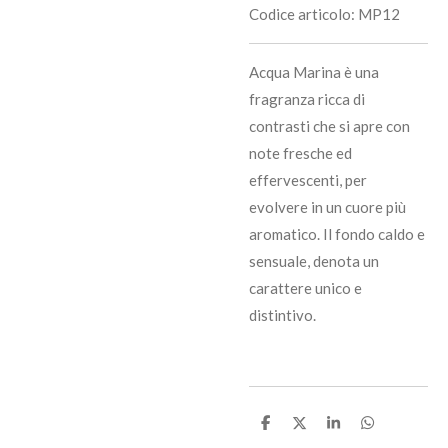
Codice articolo:
MP12
Acqua Marina è una
fragranza ricca di
contrasti che si apre con
note fresche ed
effervescenti, per
evolvere in un cuore più
aromatico. Il fondo caldo e
sensuale, denota un
carattere unico e
distintivo.
C
C
C
C
o
o
o
o