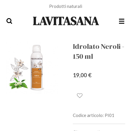
Prodotti naturali
Vai
al
LAVITASANA
contenuto
principale
Idrolato Neroli -
150 ml
19,00 €
Codice articolo:
PI01