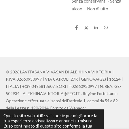
Senza conservanti - Senza
alcool - Non diluito
C
C
C
C
o
o
o
o
n
n
n
n
d
d
d
d
i
i
i
i
v
v
v
v
i
i
i
i
d
d
d
d
i
i
i
i
© 2026 LAVITASANA VIVASAN DI ALEKHINA VIKTORIA |
P.IVA 02660930997 | VIA CAIROLI 27R | GENOVA(GE) | 16124 |
ITALIA | +(39)3495818607. EORI IT02660930997 | N. REA: GE-
502934 | ALEKHINA.VIKTORIA@PEC.IT , Regime Forfettario:
Operazione effettuata ai sensi dell'articolo 1, commi da 54 a 89,
della Legge n. 190/2014. Fornito da Webador
Questo sito web utilizza i cookie per migliorare la
Fornito da
Webador
tua esperienza e visualizzare annunci su misura.
L'uso continuato di questo sito conferma la tua