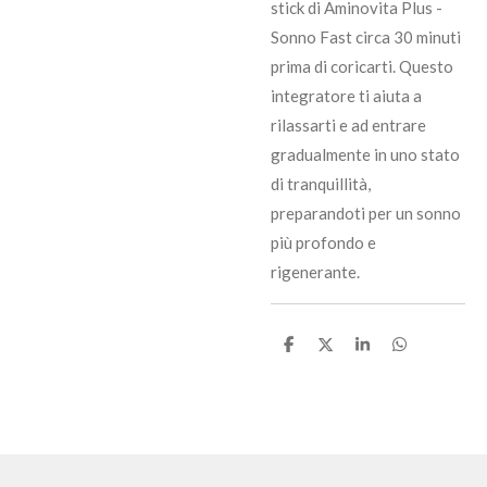
stick di Aminovita Plus -
Sonno Fast circa 30 minuti
prima di coricarti. Questo
integratore ti aiuta a
rilassarti e ad entrare
gradualmente in uno stato
di tranquillità,
preparandoti per un sonno
più profondo e
rigenerante.
C
C
C
C
o
o
o
o
n
n
n
n
d
d
d
d
i
i
i
i
v
v
v
v
i
i
i
i
d
d
d
d
i
i
i
i