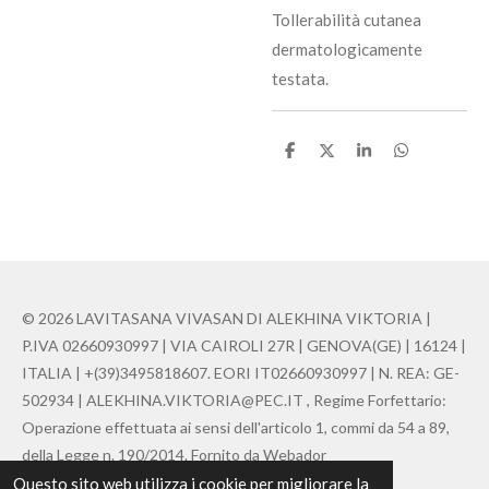
Tollerabilità cutanea
dermatologicamente
testata.
C
C
C
C
o
o
o
o
n
n
n
n
d
d
d
d
i
i
i
i
v
v
v
v
i
i
i
i
d
d
d
d
i
i
i
i
© 2026 LAVITASANA VIVASAN DI ALEKHINA VIKTORIA |
P.IVA 02660930997 | VIA CAIROLI 27R | GENOVA(GE) | 16124 |
ITALIA | +(39)3495818607. EORI IT02660930997 | N. REA: GE-
502934 | ALEKHINA.VIKTORIA@PEC.IT , Regime Forfettario:
Operazione effettuata ai sensi dell'articolo 1, commi da 54 a 89,
della Legge n. 190/2014. Fornito da Webador
Questo sito web utilizza i cookie per migliorare la
Fornito da
Webador