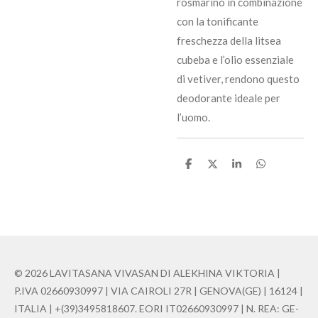
rosmarino in combinazione
con la tonificante
freschezza della litsea
cubeba e l’olio essenziale
di vetiver, rendono questo
deodorante ideale per
l’uomo.
C
C
C
C
o
o
o
o
n
n
n
n
d
d
d
d
i
i
i
i
v
v
v
v
i
i
i
i
d
d
d
d
i
i
i
i
© 2026 LAVITASANA VIVASAN DI ALEKHINA VIKTORIA |
P.IVA 02660930997 | VIA CAIROLI 27R | GENOVA(GE) | 16124 |
ITALIA | +(39)3495818607. EORI IT02660930997 | N. REA: GE-