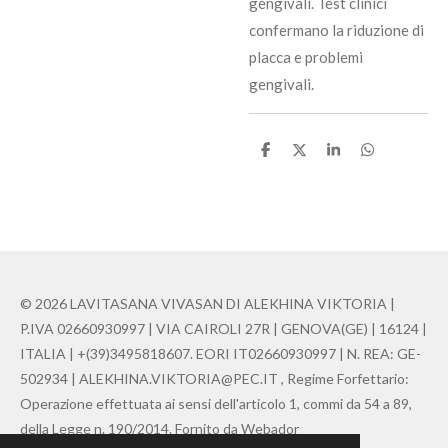
gengivali. Test clinici
confermano la riduzione di
placca e problemi
gengivali.
C
C
C
C
o
o
o
o
n
n
n
n
d
d
d
d
i
i
i
i
v
v
v
v
i
i
i
i
d
d
d
d
i
i
i
i
© 2026 LAVITASANA VIVASAN DI ALEKHINA VIKTORIA |
P.IVA 02660930997 | VIA CAIROLI 27R | GENOVA(GE) | 16124 |
ITALIA | +(39)3495818607. EORI IT02660930997 | N. REA: GE-
502934 | ALEKHINA.VIKTORIA@PEC.IT , Regime Forfettario:
Operazione effettuata ai sensi dell'articolo 1, commi da 54 a 89,
della Legge n. 190/2014. Fornito da Webador