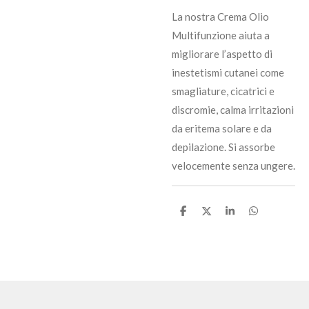
La nostra Crema Olio
Multifunzione aiuta a
migliorare l’aspetto di
inestetismi cutanei come
smagliature, cicatrici e
discromie, calma irritazioni
da eritema solare e da
depilazione. Si assorbe
velocemente senza ungere.
C
C
C
C
o
o
o
o
n
n
n
n
d
d
d
d
i
i
i
i
v
v
v
v
i
i
i
i
d
d
d
d
i
i
i
i