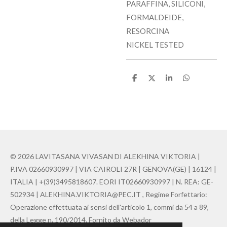
PARAFFINA, SILICONI,
FORMALDEIDE,
RESORCINA
NICKEL TESTED
C
C
C
C
o
o
o
o
n
n
n
n
d
d
d
d
i
i
i
i
v
v
v
v
i
i
i
i
d
d
d
d
i
i
i
i
© 2026 LAVITASANA VIVASAN DI ALEKHINA VIKTORIA |
P.IVA 02660930997 | VIA CAIROLI 27R | GENOVA(GE) | 16124 |
ITALIA | +(39)3495818607. EORI IT02660930997 | N. REA: GE-
502934 | ALEKHINA.VIKTORIA@PEC.IT , Regime Forfettario:
Operazione effettuata ai sensi dell'articolo 1, commi da 54 a 89,
della Legge n. 190/2014. Fornito da Webador