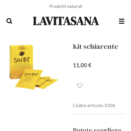
Prodotti naturali
Vai
al
LAVITASANA
contenuto
principale
Kit schiarente
11,00 €
Codice articolo:
0106
Potete scegliere