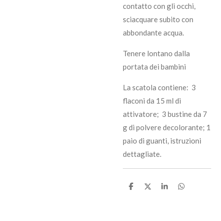
contatto con gli occhi,
sciacquare subito con
abbondante acqua.
Tenere lontano dalla
portata dei bambini
La scatola contiene: 3
flaconi da 15 ml di
attivatore; 3 bustine da 7
g di polvere decolorante; 1
paio di guanti, istruzioni
dettagliate.
C
C
C
C
o
o
o
o
n
n
n
n
d
d
d
d
i
i
i
i