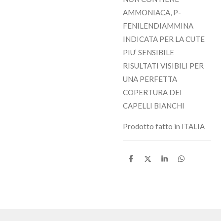
AMMONIACA, P-
FENILENDIAMMINA
INDICATA PER LA CUTE
PIU’ SENSIBILE
RISULTATI VISIBILI PER
UNA PERFETTA
COPERTURA DEI
CAPELLI BIANCHI
Prodotto fatto in ITALIA
C
C
C
C
o
o
o
o
n
n
n
n
d
d
d
d
i
i
i
i
v
v
v
v
i
i
i
i
d
d
d
d
i
i
i
i