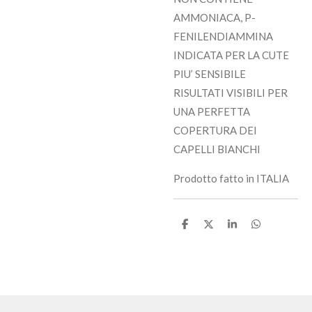
AMMONIACA, P-
FENILENDIAMMINA
INDICATA PER LA CUTE
PIU’ SENSIBILE
RISULTATI VISIBILI PER
UNA PERFETTA
COPERTURA DEI
CAPELLI BIANCHI
Prodotto fatto in ITALIA
C
C
C
C
o
o
o
o
n
n
n
n
d
d
d
d
i
i
i
i
v
v
v
v
i
i
i
i
d
d
d
d
i
i
i
i