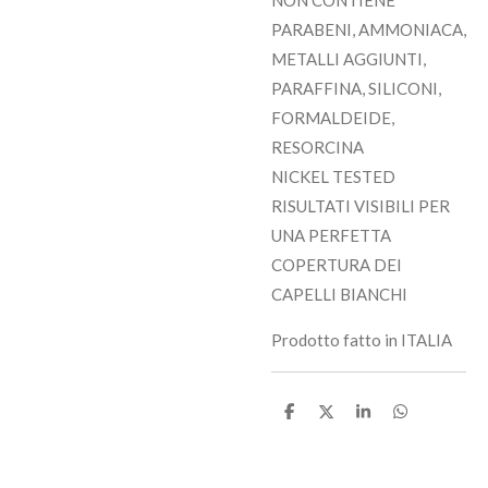
NON CONTIENE
PARABENI, AMMONIACA,
METALLI AGGIUNTI,
PARAFFINA, SILICONI,
FORMALDEIDE,
RESORCINA
NICKEL TESTED
RISULTATI VISIBILI PER
UNA PERFETTA
COPERTURA DEI
CAPELLI BIANCHI
Prodotto fatto in ITALIA
C
C
C
C
o
o
o
o
n
n
n
n
d
d
d
d
i
i
i
i