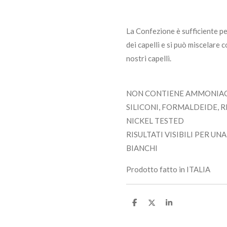
La Confezione è sufficiente pe
dei capelli e si può miscelare c
nostri capelli.
NON CONTIENE AMMONIACA
SILICONI, FORMALDEIDE, 
NICKEL TESTED
RISULTATI VISIBILI PER U
BIANCHI
Prodotto fatto in ITALIA
C
C
C
o
o
o
n
n
n