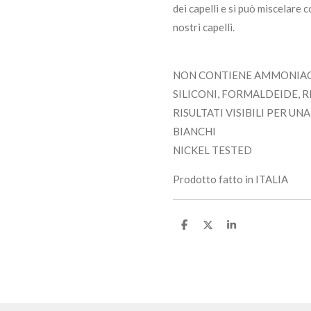
dei capelli e si può miscelare c
nostri capelli.
NON CONTIENE AMMONIACA
SILICONI, FORMALDEIDE, 
RISULTATI VISIBILI PER U
BIANCHI
NICKEL TESTED
Prodotto fatto in ITALIA
C
C
C
o
o
o
n
n
n
d
d
d
i
i
i
v
v
v
i
i
i
d
d
d