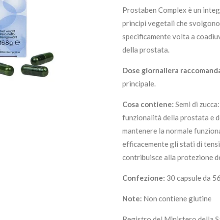
Prostaben Complex è un integr
principi vegetali che svolgono
specificamente volta a coadiuva
della prostata.
Dose giornaliera raccomand
principale.
Cosa contiene:
Semi di zucca
funzionalità della prostata e de
mantenere la normale funzional
efficacemente gli stati di tensi
contribuisce alla protezione de
Confezione:
30 capsule da 5
Note:
Non contiene glutine
Registro del Ministero della 