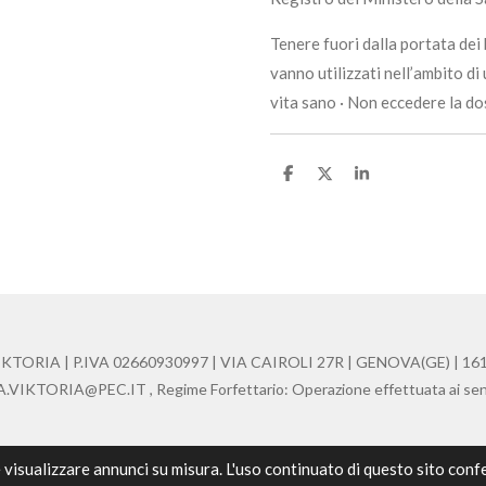
Tenere fuori dalla portata dei b
vanno utilizzati nell’ambito di 
vita sano · Non eccedere la d
C
C
C
o
o
o
n
n
n
d
d
d
i
i
i
v
v
v
i
i
i
d
d
d
i
i
i
RIA | P.IVA 02660930997 | VIA CAIROLI 27R | GENOVA(GE) | 1612
KTORIA@PEC.IT , Regime Forfettario: Operazione effettuata ai sensi de
e visualizzare annunci su misura. L'uso continuato di questo sito con