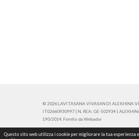
© 2026 LAVITASANA VIVASAN DI ALEKHINA VIKTO
IT02660930997 | N. REA: GE-502934 | ALEKHINA.VI
190/2014. Fornito da Webador
Questo sito web utilizza i cookie per migliorare la tua esperienza 