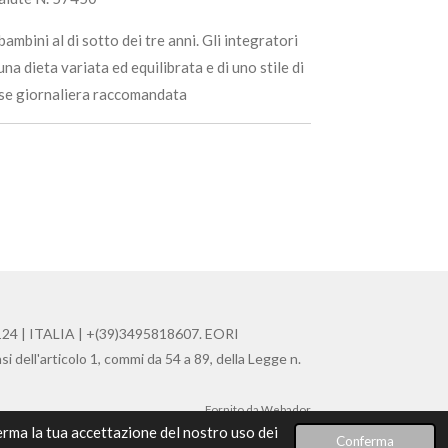
ambini al di sotto dei tre anni. Gli integratori
una dieta variata ed equilibrata e di uno stile di
ose giornaliera raccomandata
4 | ITALIA | +(39)3495818607. EORI
ll'articolo 1, commi da 54 a 89, della Legge n.
Fornito da
Webador
ferma la tua accettazione del nostro uso dei
Conferma