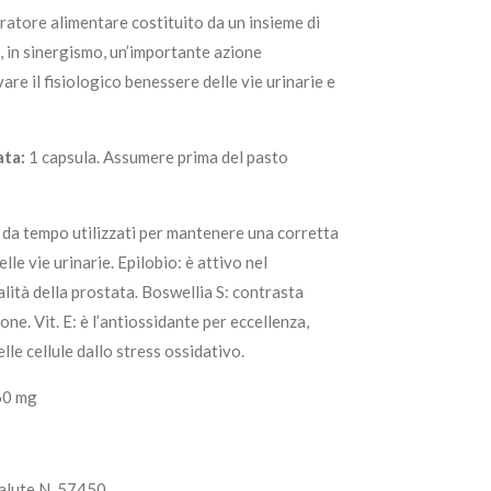
atore alimentare costituito da un insieme di
, in sinergismo, un’importante azione
re il fisiologico benessere delle vie urinarie e
ata:
1 capsula. Assumere prima del pasto
: da tempo utilizzati per mantenere una corretta
lle vie urinarie. Epilobio: è attivo nel
ità della prostata. Boswellia S: contrasta
one. Vit. E: è l’antiossidante per eccellenza,
lle cellule dallo stress ossidativo.
60 mg
Salute N. 57450