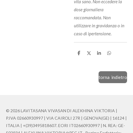
vita sano. Non eccedere la
dose giornaliera
raccomandata. Non
utilizzare in gravidanza o in
caso di ipertensione.
C
C
C
C
o
o
o
o
n
n
n
n
d
d
d
d
i
i
i
i
v
v
v
v
torna indietro
i
i
i
i
d
d
d
d
i
i
i
i
© 2026 LAVITASANA VIVASAN DI ALEKHINA VIKTORIA |
P.IVA 02660930997 | VIA CAIROLI 27R | GENOVA(GE) | 16124 |
ITALIA | +(39)3495818607. EORI IT02660930997 | N. REA: GE-
502934 | ALEKHINA.VIKTORIA@PEC.IT , Regime Forfettario: